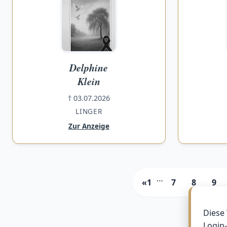
Delphine
Klein
† 03.07.2026
LINGER
Zur Anzeige
…
«1
7
8
9
Diese
Login-