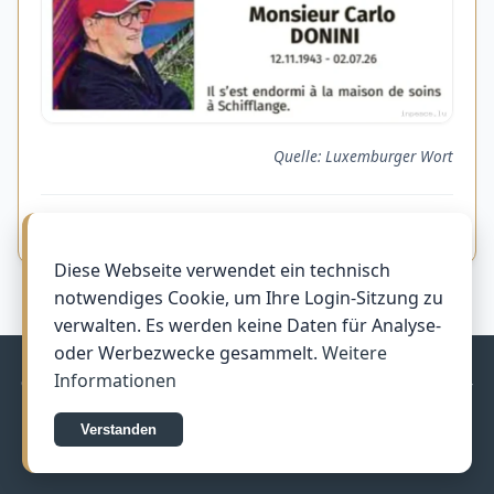
Quelle: Luxemburger Wort
Anzeige melden
Diese Webseite verwendet ein technisch
notwendiges Cookie, um Ihre Login-Sitzung zu
verwalten. Es werden keine Daten für Analyse-
oder Werbezwecke gesammelt.
Weitere
Informationen
© 2011–2026 InPeace.lu by Ecker Remy & Ecker Jean-Pierre –
In liebevoller Erinnerung
Verstanden
Datenschutz
Veröffentlichungsrichtlinien
Kontakt