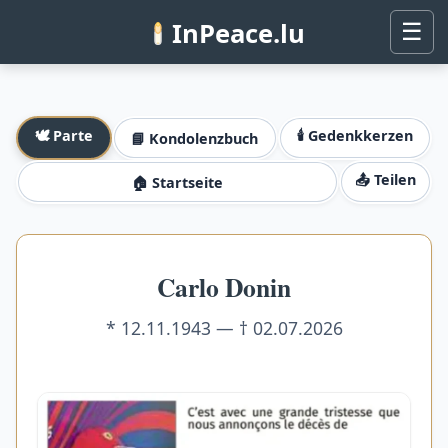
InPeace.lu
☰
🕊️ Parte
🕯️ Gedenkkerzen
📘 Kondolenzbuch
📤 Teilen
🏠 Startseite
Carlo Donin
* 12.11.1943 — † 02.07.2026