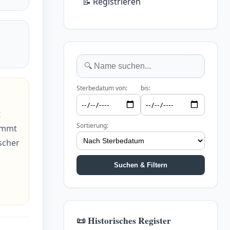
📝 Registrieren
Sterbedatum von:
bis:
t
Sortierung:
tammt
scher
Suchen & Filtern
📜 Historisches Register